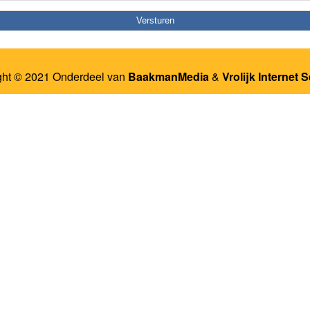
ght © 2021 Onderdeel van
BaakmanMedia
&
Vrolijk Internet 