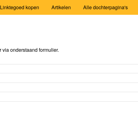
Linktegoed kopen
Artikelen
Alle dochterpagina's
via onderstaand formulier.